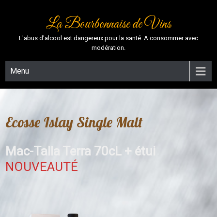
La Bourbonnaise de Vins
L'abus d'alcool est dangereux pour la santé. A consommer avec
modération.
Menu
Ecosse Islay Single Malt
Mac-Talla Terra 70cL + étui
NOUVEAUTÉ