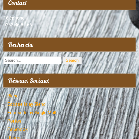
Contact
Téléphone
0262 46 89 66
Recherche
Réseaux Sociaux
Blend
Ecosse Islay Blend
Ecosse Islay Single Malt
Portos
Facebook
Rhums