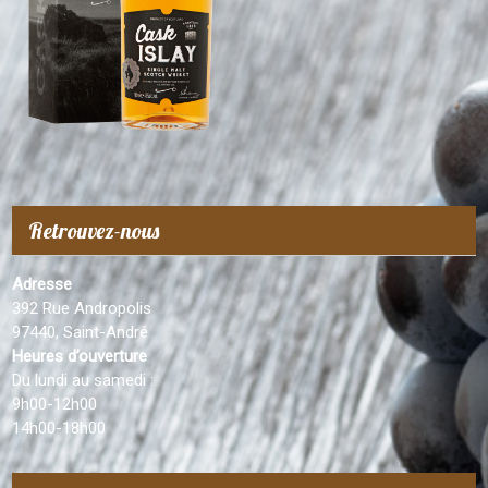
Retrouvez-nous
Adresse
392 Rue Andropolis
97440, Saint-André
Heures d’ouverture
Du lundi au samedi :
9h00-12h00
14h00-18h00