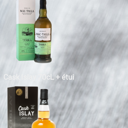
Cask Islay 70cL + étui